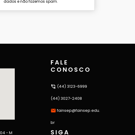
dados e não fazemos spam.
FALE
CONOSCO
(44) 3123-6999
(44) 3027-2408
fainsep@fainsep.edu.
br
SIGA
 04 - M