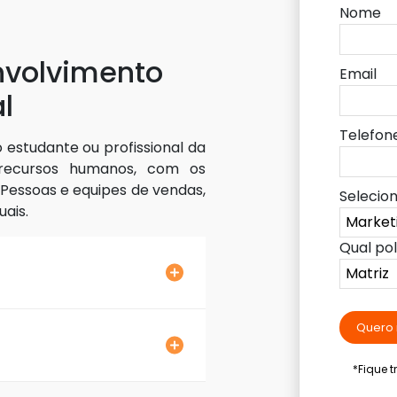
Nome
nvolvimento
Email
l
Telefon
 estudante ou profissional da
recursos humanos, com os
 Pessoas e equipes de vendas,
Selecio
ais.
Qual po
Quero 
*Fique 