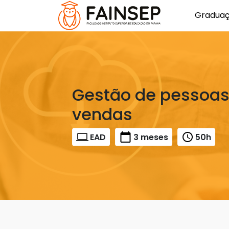
Gradua
Gestão de pessoas
vendas
EAD
3 meses
50h