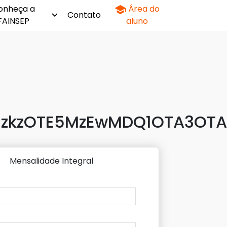
onheça a
Área do
Contato
FAINSEP
aluno
zkzOTE5MzEwMDQ1OTA3OTA3
Mensalidade Integral