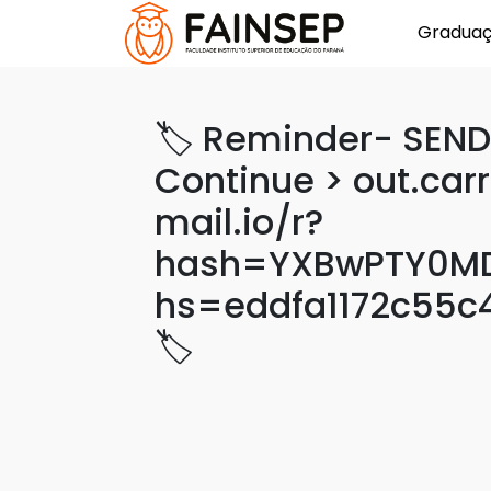
Gradua
🏷 Reminder- SENDI
Continue > out.car
mail.io/r?
hash=YXBwPTY0MD
hs=eddfa1172c55c
🏷