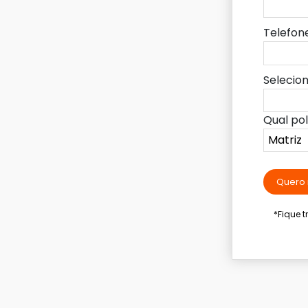
Telefon
Selecio
Qual po
Quero 
*Fique 