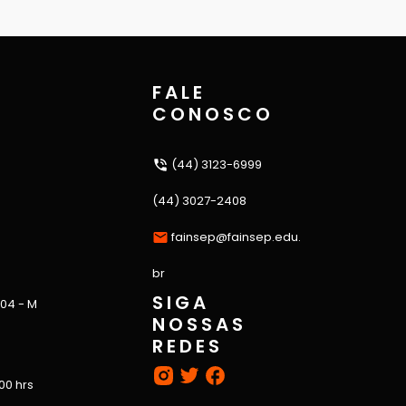
FALE
CONOSCO
(44) 3123-6999
(44) 3027-2408
fainsep@fainsep.edu.
br
SIGA
 04 - M
NOSSAS
REDES
:00 hrs