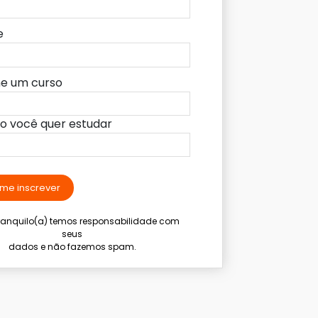
e
ne um curso
lo você quer estudar
me inscrever
tranquilo(a) temos responsabilidade com
seus
dados e não fazemos spam.