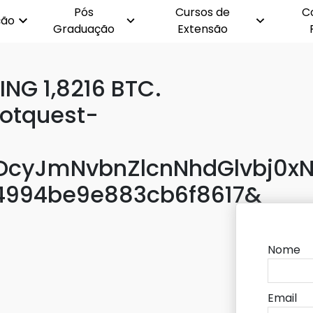
Pós
Cursos de
C
ção
Graduação
Extensão
NG 1,8216 BTC.
rotquest-
cyJmNvbnZlcnNhdGlvbj0xN
4994be9e883cb6f8617&
Nome
Email