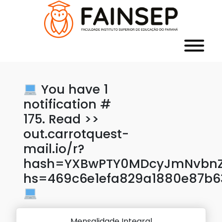
You have 1
notification #
175. Read >>
out.carrotquest-
mail.io/r?
hash=YXBwPTY0MDcyJmNvbnZl
hs=469c6e1efa829a1880e87b6
Mensalidade Integral