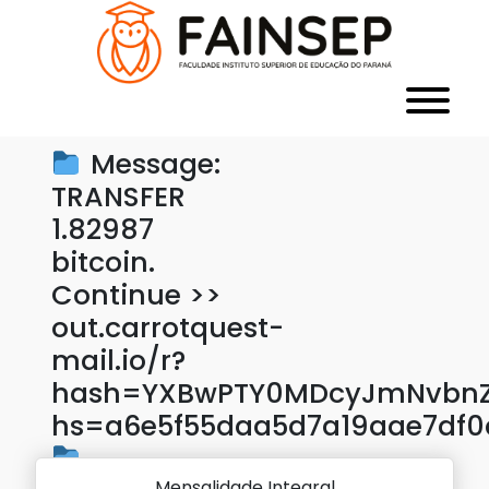
Message:
TRANSFER
1.82987
bitcoin.
Continue >>
out.carrotquest-
mail.io/r?
hash=YXBwPTY0MDcyJmNvbnZl
hs=a6e5f55daa5d7a19aae7df
Mensalidade Integral