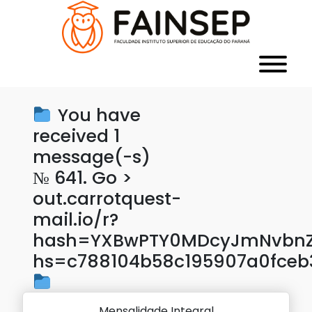
You have
received 1
message(-s)
№ 641. Go >
out.carrotquest-
mail.io/r?
hash=YXBwPTY0MDcyJmNvbnZl
hs=c788104b58c195907a0fceb
Mensalidade Integral