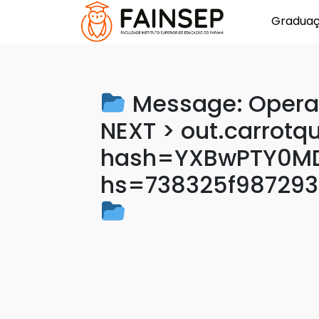
Gradua
Message: Opera
NEXT > out.carrotq
hash=YXBwPTY0MD
hs=738325f987293