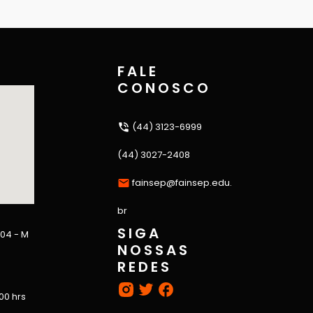
FALE
CONOSCO
(44) 3123-6999
(44) 3027-2408
fainsep@fainsep.edu.
br
SIGA
 04 - M
NOSSAS
REDES
:00 hrs