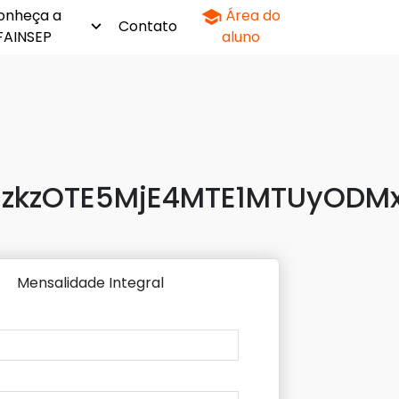
onheça a
Área do
Contato
FAINSEP
aluno
zkzOTE5MjE4MTE1MTUyODMx
Mensalidade Integral