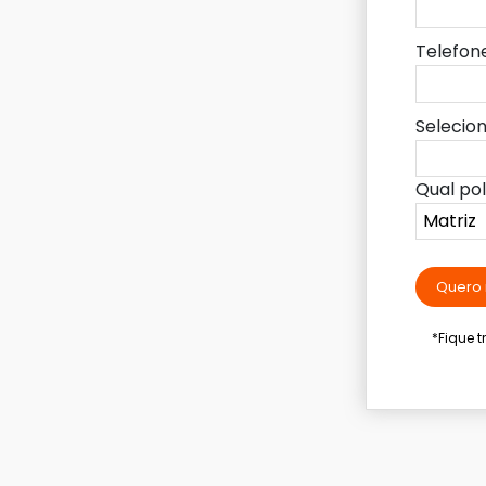
Telefon
Selecio
Qual po
Quero 
*Fique 