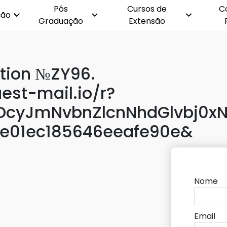
Pós
Cursos de
C
ção
Graduação
Extensão
tion №ZY96.
uest-mail.io/r?
cyJmNvbnZlcnNhdGlvbj0xN
e01ec185646eeafe90e&
Nome
Email