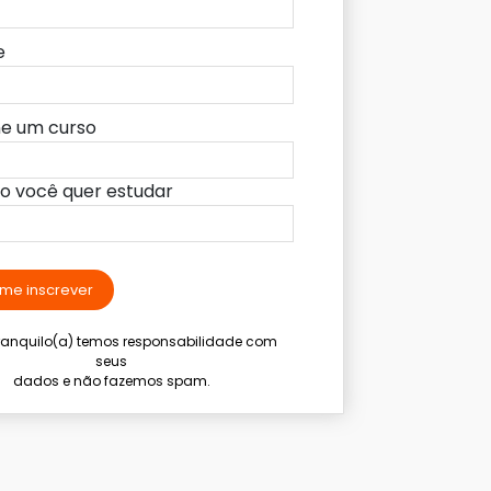
e
ne um curso
lo você quer estudar
me inscrever
tranquilo(a) temos responsabilidade com
seus
dados e não fazemos spam.