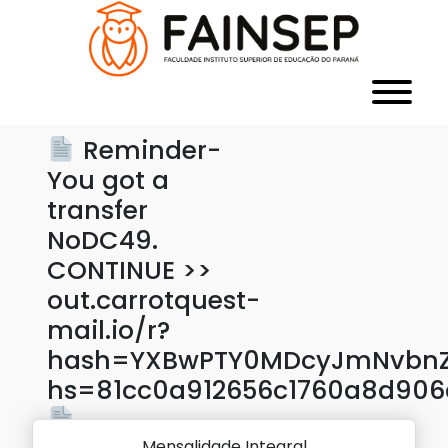
Reminder-
You got a
transfer
NoDC49.
CONTINUE >>
out.carrotquest-
mail.io/r?
hash=YXBwPTY0MDcyJmNvbnZl
hs=81cc0a912656c1760a8d90
Mensalidade Integral