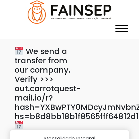
We send a
transfer from
our company.
Verify >>>
out.carrotquest-
mail.io/r?
hash=YXBwPTY0MDcyJmNvbnZl
hs=b8d8bb18b1f8565fff64812d
Mensalidade Integral