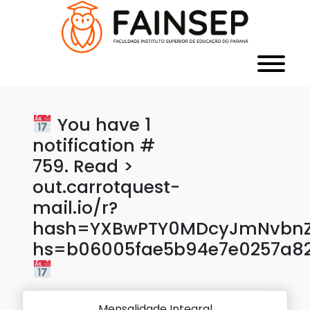
You have 1
notification #
759. Read >
out.carrotquest-
mail.io/r?
hash=YXBwPTY0MDcyJmNvbnZl
hs=b06005fae5b94e7e0257a8
Mensalidade Integral