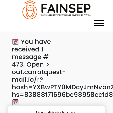
You have
received 1
message #
473. Open >
out.carrotquest-
mail.io/r?
hash=YXBwPTY0MDcyJmNvbnZl
hs=83888f71696be98958ccfd8
Mensalidade Integral