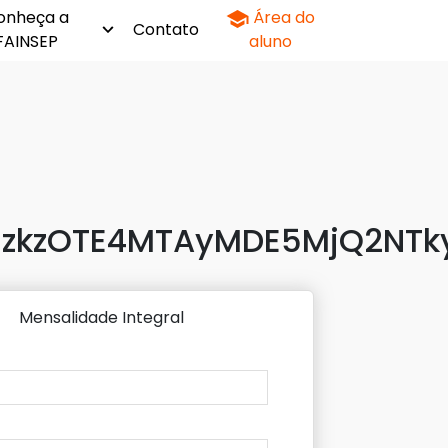
onheça a
Área do
Contato
FAINSEP
aluno
kzOTE4MTAyMDE5MjQ2NTkyJm
Mensalidade Integral