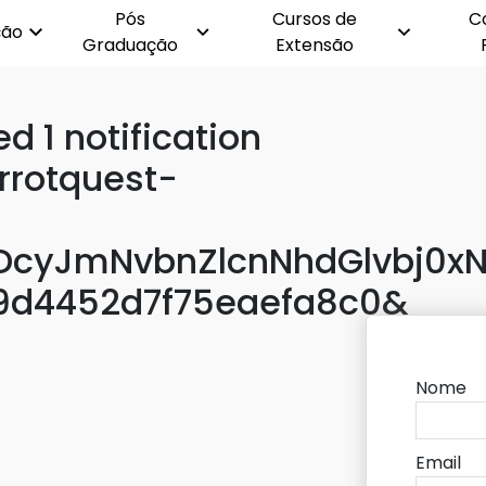
Pós
Cursos de
C
ção
Graduação
Extensão
d 1 notification
arrotquest-
yJmNvbnZlcnNhdGlvbj0xNz
9d4452d7f75eaefa8c0&
Nome
Email