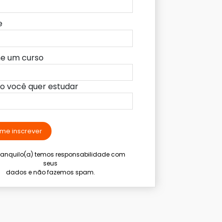
e
ne um curso
lo você quer estudar
me inscrever
tranquilo(a) temos responsabilidade com
seus
dados e não fazemos spam.