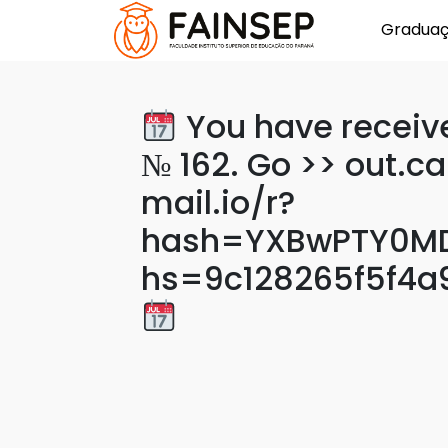
Gradua
You have receive
№ 162. Go >> out.c
mail.io/r?
hash=YXBwPTY0MDc
hs=9c128265f5f4a