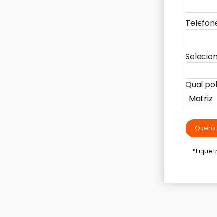
Telefon
Selecio
Qual po
Quero 
*Fique 