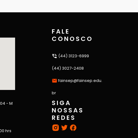
FALE
CONOSCO
(44) 3123-6999
(44) 3027-2408
fainsep@fainsep.edu.
br
SIGA
 04 - M
NOSSAS
REDES
:00 hrs