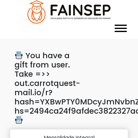
You have a
gift from user.
Take =>>
out.carrotquest-
mail.io/r?
hash=YXBwPTY0MDcyJmNvbnZl
hs=2494ca24f9afdec3822327a
Mensalidade Integral