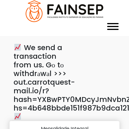
We send a
transaction
from us. Gо tо
withdrаwаl >>>
out.carrotquest-
mail.io/r?
hash=YXBwPTY0MDcyJmNvbnZl
hs=4b648bbde151f987b9dca12
Mensalidade Integral