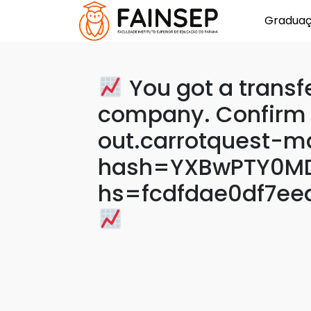
Gradua
You got a transf
company. Confirm
out.carrotquest-ma
hash=YXBwPTY0MD
hs=fcdfdae0df7ee