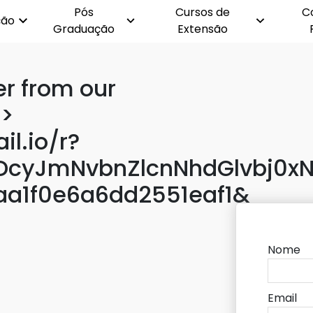
Pós
Cursos de
C
ção
Graduação
Extensão
er from our
 >
il.io/r?
cyJmNvbnZlcnNhdGlvbj0xN
aa1f0e6a6dd2551eaf1&
Nome
Email