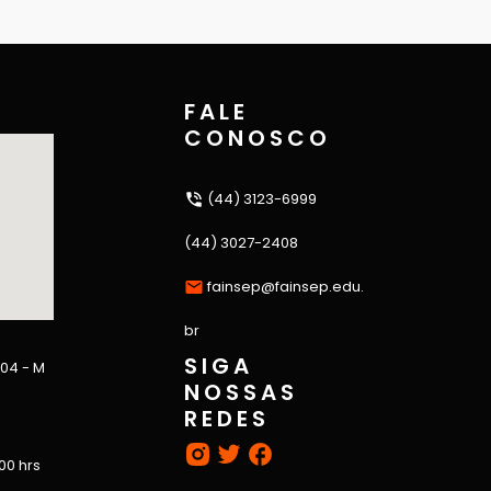
FALE
CONOSCO
(44) 3123-6999
(44) 3027-2408
fainsep@fainsep.edu.
br
SIGA
 04 - M
NOSSAS
REDES
:00 hrs