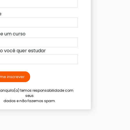
e
ne um curso
lo você quer estudar
me inscrever
tranquilo(a) temos responsabilidade com
seus
dados e não fazemos spam.