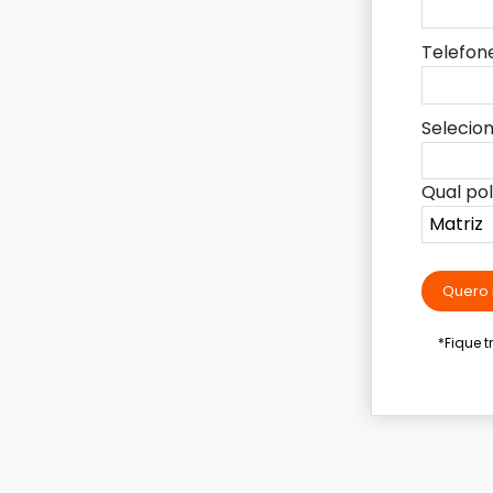
Telefon
Selecio
Qual po
Quero 
*Fique 