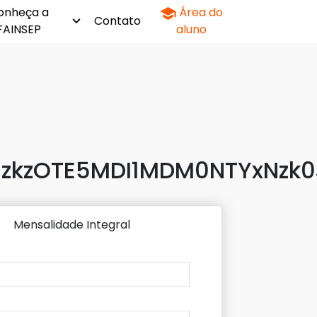
onheça a
Área do
Contato
FAINSEP
aluno
zkzOTE5MDI1MDM0NTYxNzk0
Mensalidade Integral