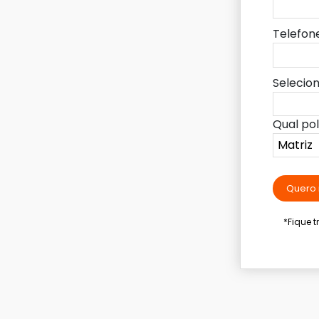
Telefon
Selecio
Qual po
Quero 
*Fique 