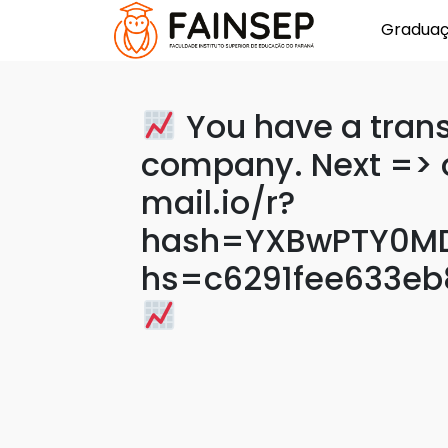
Gradua
You have a trans
company. Next => 
mail.io/r?
hash=YXBwPTY0MD
hs=c6291fee633e