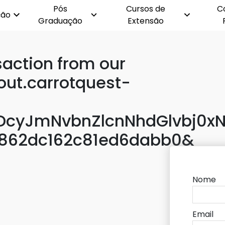
Pós
Cursos de
C
ção
Graduação
Extensão
action from our
out.carrotquest-
cyJmNvbnZlcnNhdGlvbj0xN
b862dc162c81ed6dabb0&
Nome
Email