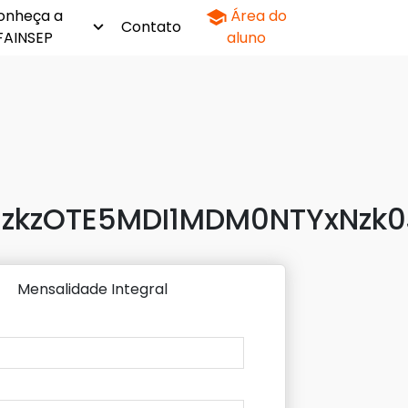
onheça a
Área do
Contato
FAINSEP
aluno
zkzOTE5MDI1MDM0NTYxNzk0
Mensalidade Integral