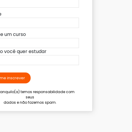
e
ne um curso
lo você quer estudar
me inscrever
tranquilo(a) temos responsabilidade com
seus
dados e não fazemos spam.