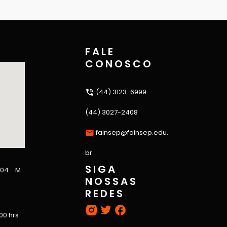
FALE
CONOSCO
(44) 3123-6999
(44) 3027-2408
fainsep@fainsep.edu.
br
SIGA
 04 - M
NOSSAS
REDES
:00 hrs