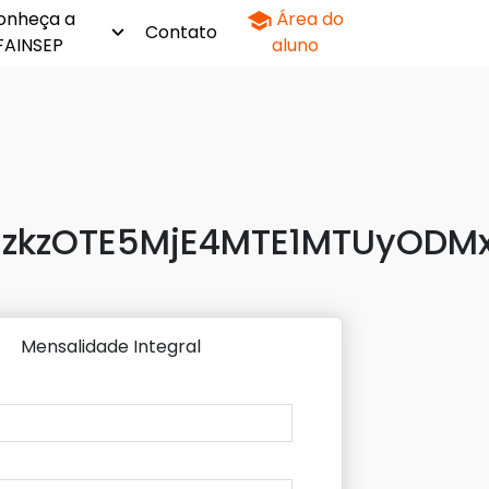
onheça a
Área do
Contato
FAINSEP
aluno
zkzOTE5MjE4MTE1MTUyODMx
Mensalidade Integral