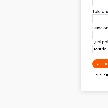
Telefon
Selecio
Qual po
Quero 
*Fique 