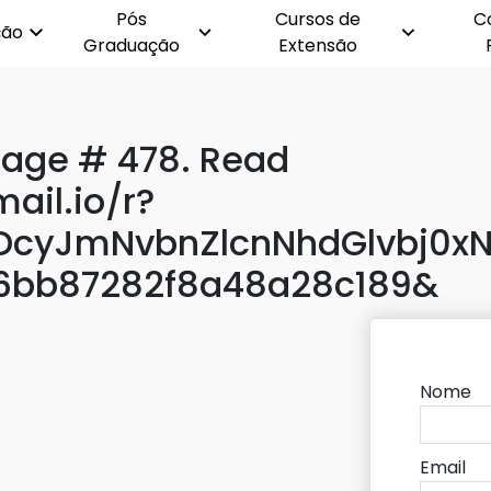
Pós
Cursos de
C
ção
Graduação
Extensão
age # 478. Read
ail.io/r?
cyJmNvbnZlcnNhdGlvbj0xN
6bb87282f8a48a28c189&
Nome
Email