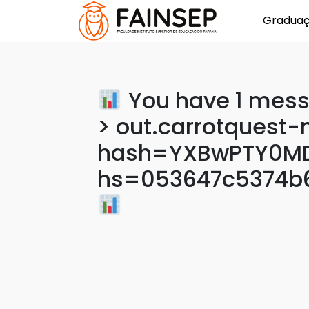
Gradua
You have 1 mess
> out.carrotquest-m
hash=YXBwPTY0MD
hs=053647c5374b