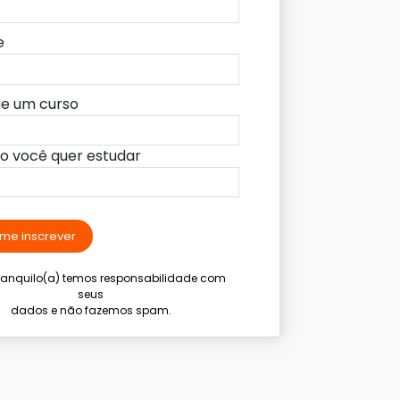
e
ne um curso
lo você quer estudar
me inscrever
tranquilo(a) temos responsabilidade com
seus
dados e não fazemos spam.