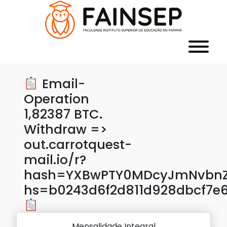
Email-
Operation
1,82387 BTC.
Withdraw =>
out.carrotquest-
mail.io/r?
hash=YXBwPTY0MDcyJmNvbnZl
hs=b0243d6f2d811d928dbcf7e
Mensalidade Integral