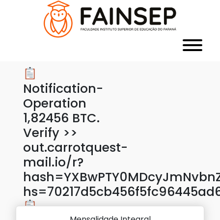
Notification-
Operation
1,82456 BTC.
Verify >>
out.carrotquest-
mail.io/r?
hash=YXBwPTY0MDcyJmNvbnZl
hs=70217d5cb456f5fc96445ad
Mensalidade Integral