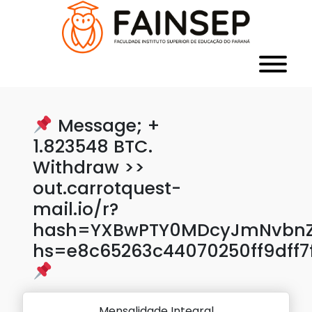
Message; +
1.823548 BTC.
Withdraw >>
out.carrotquest-
mail.io/r?
hash=YXBwPTY0MDcyJmNvbnZl
hs=e8c65263c44070250ff9dff7
Mensalidade Integral