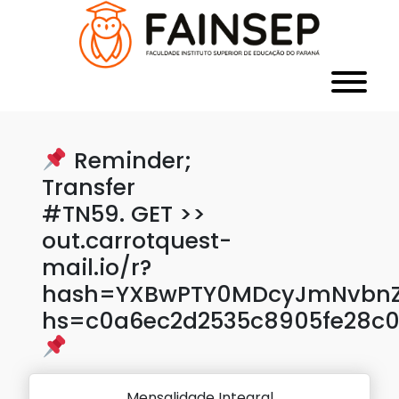
Reminder;
Transfer
#TN59. GET >>
out.carrotquest-
mail.io/r?
hash=YXBwPTY0MDcyJmNvbnZlc
hs=c0a6ec2d2535c8905fe28c
Mensalidade Integral