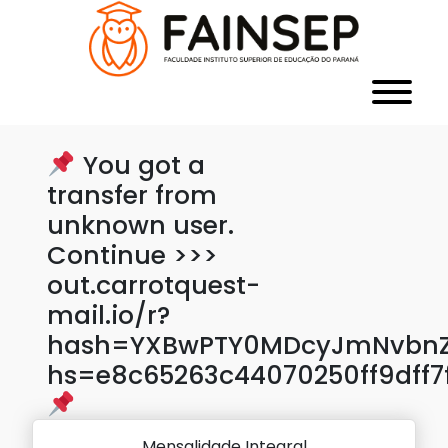
You got a
transfer from
unknown user.
Continue >>>
out.carrotquest-
mail.io/r?
hash=YXBwPTY0MDcyJmNvbnZl
hs=e8c65263c44070250ff9dff7
Mensalidade Integral