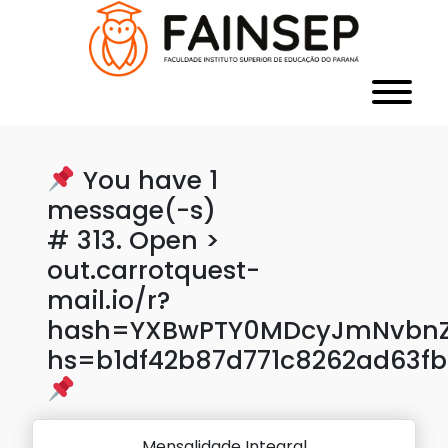
You have 1
message(-s)
# 313. Open >
out.carrotquest-
mail.io/r?
hash=YXBwPTY0MDcyJmNvbnZl
hs=b1df42b87d771c8262ad63f
Mensalidade Integral