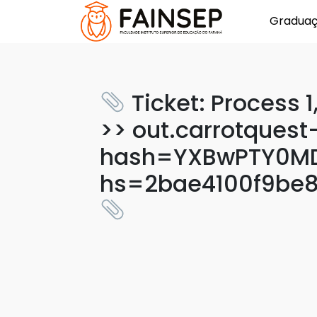
Gradua
Ticket: Process 
>> out.carrotquest-
hash=YXBwPTY0MD
hs=2bae4100f9be