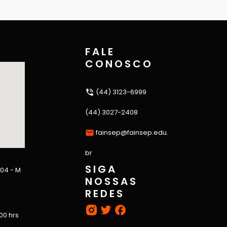
FALE
CONOSCO
(44) 3123-6999
(44) 3027-2408
fainsep@fainsep.edu.
br
SIGA
 04 - M
NOSSAS
REDES
:00 hrs