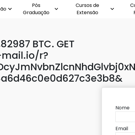
Pós
Cursos de
C
ção
Graduação
Extensão
1,82987 BTC. GET
mail.io/r?
cyJmNvbnZlcnNhdGlvbj0xN
8a6d46c0e0d627c3e3b8&
Nome
Email