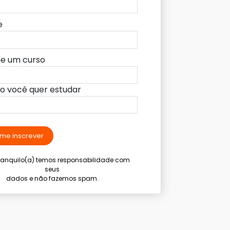
e
ne um curso
lo você quer estudar
me inscrever
tranquilo(a) temos responsabilidade com
seus
dados e não fazemos spam.