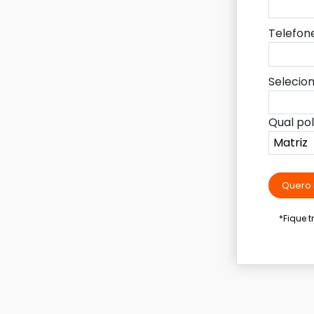
Telefon
Selecio
Qual po
Quero 
*Fique 