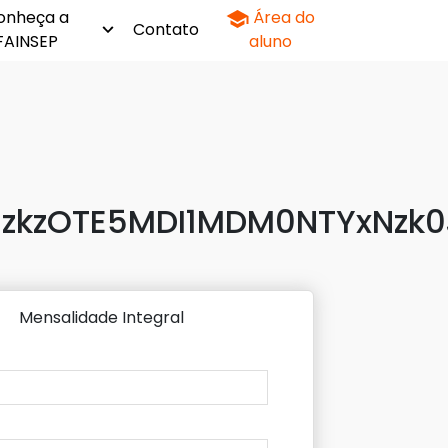
onheça a
Área do
Contato
FAINSEP
aluno
zkzOTE5MDI1MDM0NTYxNzk0
Mensalidade Integral