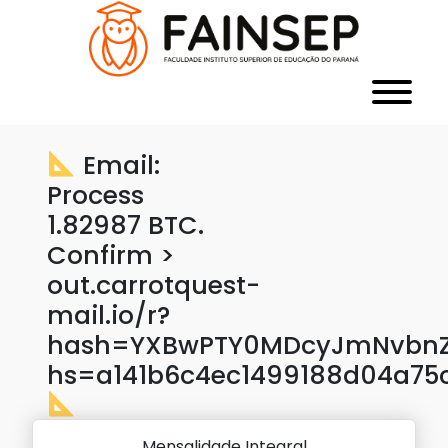
Email:
Process
1.82987 BTC.
Confirm >
out.carrotquest-
mail.io/r?
hash=YXBwPTY0MDcyJmNvbnZl
hs=a141b6c4ec1499188d04a75
Mensalidade Integral