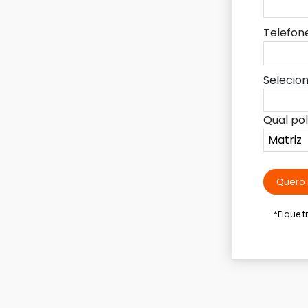
Telefon
Selecio
Qual po
Quero 
*Fique 