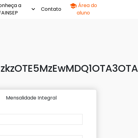
onheça a
Área do
Contato
FAINSEP
aluno
zkzOTE5MzEwMDQ1OTA3OTA3
Mensalidade Integral