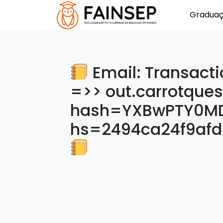
Gradua
Email: Transact
=>> out.carrotques
hash=YXBwPTY0MD
hs=2494ca24f9af