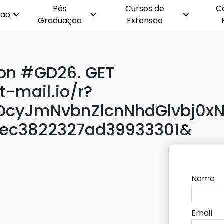
Pós
Cursos de
C
ção
Graduação
Extensão
ion #GD26. GET
t-mail.io/r?
cyJmNvbnZlcnNhdGlvbj0xN
dec3822327ad39933301&
Nome
Email