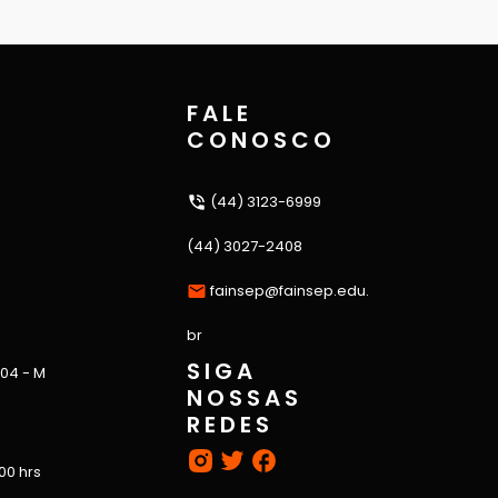
FALE
CONOSCO
(44) 3123-6999
(44) 3027-2408
fainsep@fainsep.edu.
br
SIGA
 04 - M
NOSSAS
REDES
:00 hrs