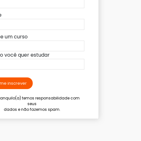
e
ne um curso
lo você quer estudar
me inscrever
tranquilo(a) temos responsabilidade com
seus
dados e não fazemos spam.