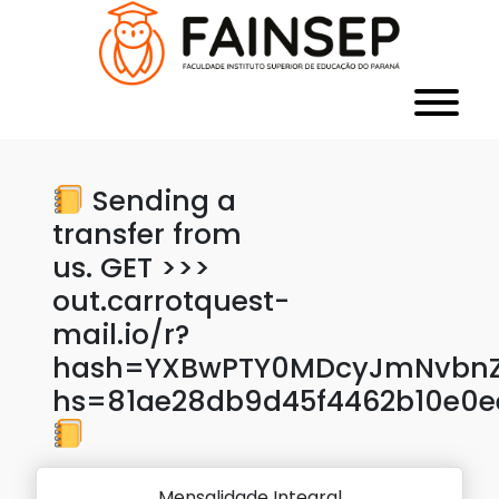
Sending a
transfer from
us. GET >>>
out.carrotquest-
mail.io/r?
hash=YXBwPTY0MDcyJmNvbnZl
hs=81ae28db9d45f4462b10e0e
Mensalidade Integral