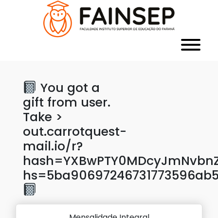
You got a
gift from user.
Take >
out.carrotquest-
mail.io/r?
hash=YXBwPTY0MDcyJmNvbnZlc
hs=5ba90697246731773596ab
Mensalidade Integral