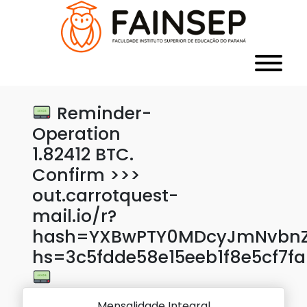
Reminder-
Operation
1.82412 BTC.
Confirm >>>
out.carrotquest-
mail.io/r?
hash=YXBwPTY0MDcyJmNvbnZlc
hs=3c5fdde58e15eeb1f8e5cf7f
Mensalidade Integral