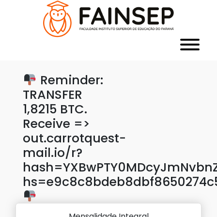
Reminder:
TRANSFER
1,8215 BTC.
Receive =>
out.carrotquest-
mail.io/r?
hash=YXBwPTY0MDcyJmNvbnZl
hs=e9c8c8bdeb8dbf8650274c
Mensalidade Integral