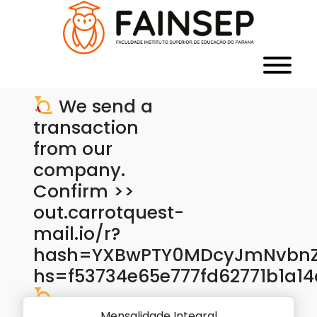
We send a
transaction
from our
company.
Confirm >>
out.carrotquest-
mail.io/r?
hash=YXBwPTY0MDcyJmNvbnZl
hs=f53734e65e777fd62771b1a1
Mensalidade Integral