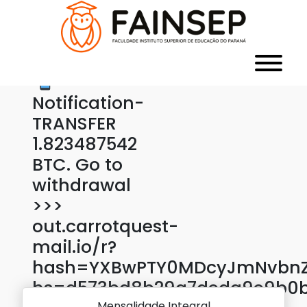
Notification-
TRANSFER
1.823487542
BTC. Go to
withdrawal
>>>
out.carrotquest-
mail.io/r?
hash=YXBwPTY0MDcyJmNvbnZl
hs=d573bd8b29a7deda9e9b0
Mensalidade Integral