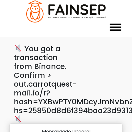
You got a
transaction
from Binance.
Confirm >
out.carrotquest-
mail.io/r?
hash=YXBwPTY0MDcyJmNvbnZl
hs=25850d8d6f394baa23d931
Mensalidade Integral