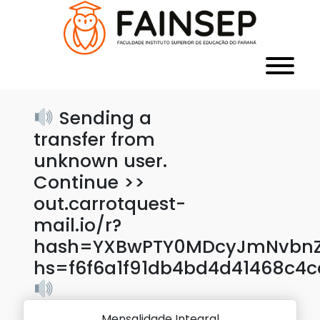
Sending a
transfer from
unknown user.
Continue >>
out.carrotquest-
mail.io/r?
hash=YXBwPTY0MDcyJmNvbnZl
hs=f6f6a1f91db4bd4d41468c4
Mensalidade Integral