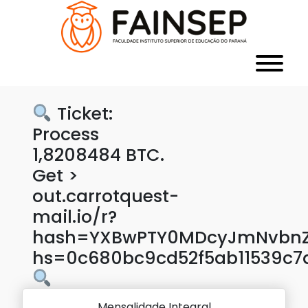
Ticket:
Process
1,8208484 BTC.
Get >
out.carrotquest-
mail.io/r?
hash=YXBwPTY0MDcyJmNvbnZl
hs=0c680bc9cd52f5ab11539c7
Mensalidade Integral