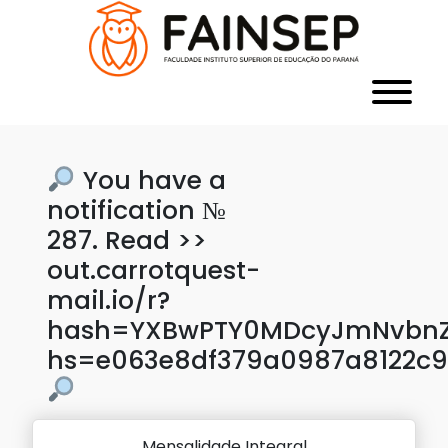
You have a
notification №
287. Read >>
out.carrotquest-
mail.io/r?
hash=YXBwPTY0MDcyJmNvbnZl
hs=e063e8df379a0987a8122c
Mensalidade Integral