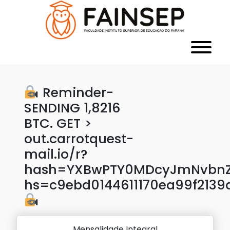
Reminder-
SENDING 1,8216
BTC. GET >
out.carrotquest-
mail.io/r?
hash=YXBwPTY0MDcyJmNvbnZl
hs=c9ebd0144611170ea99f2139
Mensalidade Integral