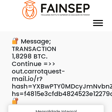
Message;
TRANSACTION
1,8298 BTC.
Continue =>>
out.carrotquest-
mail.io/r?
hash=YXBwPTY0MDcyJmNvbnZl
hs=f4815e3cfdb4824523e1227
Mensalidade Integral