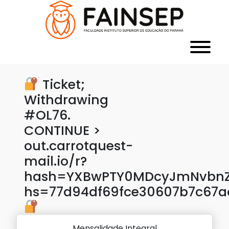
Ticket;
Withdrawing
#OL76.
CONTINUE >
out.carrotquest-
mail.io/r?
hash=YXBwPTY0MDcyJmNvbnZl
hs=77d94df69fce30607b7c67
Mensalidade Integral