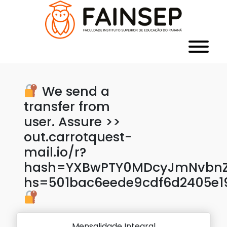
We send a
transfer from
user. Assure >>
out.carrotquest-
mail.io/r?
hash=YXBwPTY0MDcyJmNvbnZl
hs=501bac6eede9cdf6d2405e
Mensalidade Integral