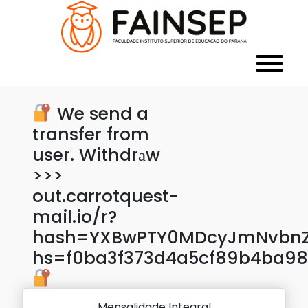
We send a
transfer from
user. Withdrаw
>>>
out.carrotquest-
mail.io/r?
hash=YXBwPTY0MDcyJmNvbnZl
hs=f0ba3f373d4a5cf89b4ba98
Mensalidade Integral