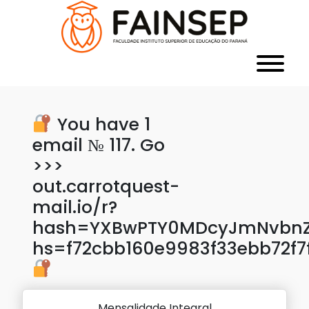
You have 1
email № 117. Go
>>>
out.carrotquest-
mail.io/r?
hash=YXBwPTY0MDcyJmNvbnZl
hs=f72cbb160e9983f33ebb72f7
Mensalidade Integral