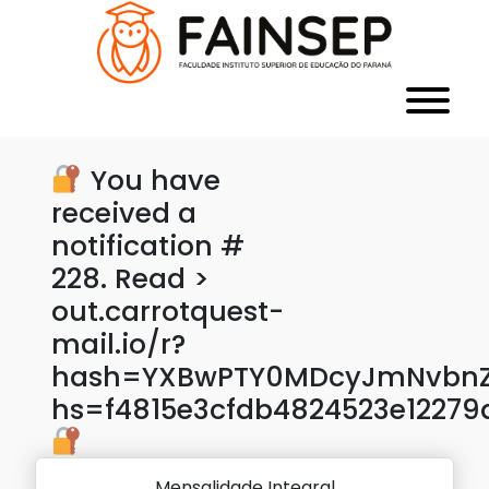
You have
received a
notification #
228. Read >
out.carrotquest-
mail.io/r?
hash=YXBwPTY0MDcyJmNvbnZl
hs=f4815e3cfdb4824523e1227
Mensalidade Integral