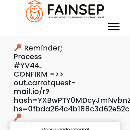
Reminder;
Process
#YV44.
CONFIRM =>>
out.carrotquest-
mail.io/r?
hash=YXBwPTY0MDcyJmNvbnZl
hs=0fbda264c4b188c3d62e52c
Mensalidade Integral