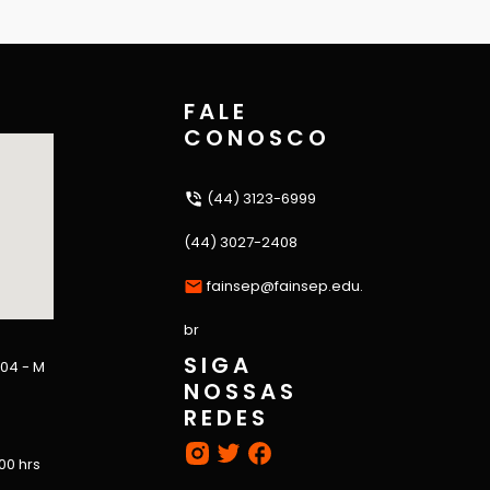
FALE
CONOSCO
(44) 3123-6999
(44) 3027-2408
fainsep@fainsep.edu.
br
SIGA
 04 - M
NOSSAS
REDES
:00 hrs