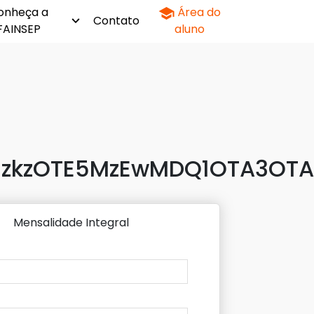
onheça a
Área do
Contato
FAINSEP
aluno
zkzOTE5MzEwMDQ1OTA3OTA3
Mensalidade Integral