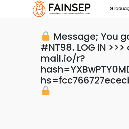
Gradua
Message; You got
#NT98. LOG IN >>> 
mail.io/r?
hash=YXBwPTY0MD
hs=fcc766727ecec