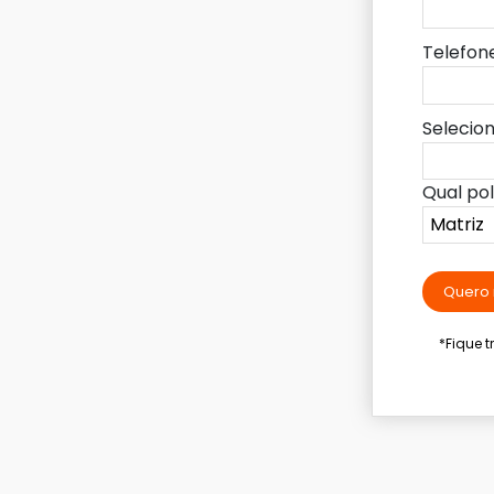
Telefon
Selecio
Qual po
Quero 
*Fique 