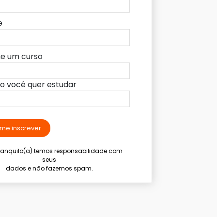
e
ne um curso
lo você quer estudar
me inscrever
tranquilo(a) temos responsabilidade com
seus
dados e não fazemos spam.