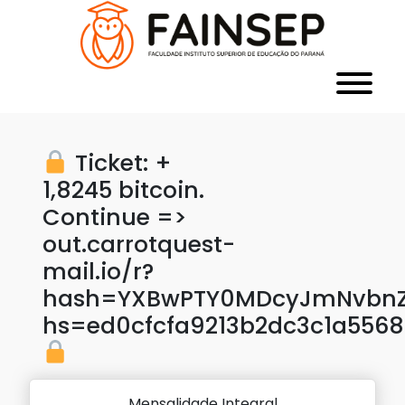
Ticket: +
1,8245 bitcoin.
Continue =>
out.carrotquest-
mail.io/r?
hash=YXBwPTY0MDcyJmNvbnZl
hs=ed0cfcfa9213b2dc3c1a5568
Mensalidade Integral