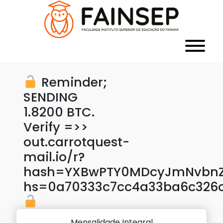
Reminder;
SENDING
1.8200 BTC.
Verify =>>
out.carrotquest-
mail.io/r?
hash=YXBwPTY0MDcyJmNvbnZl
hs=0a70333c7cc4a33ba6c326
Mensalidade Integral