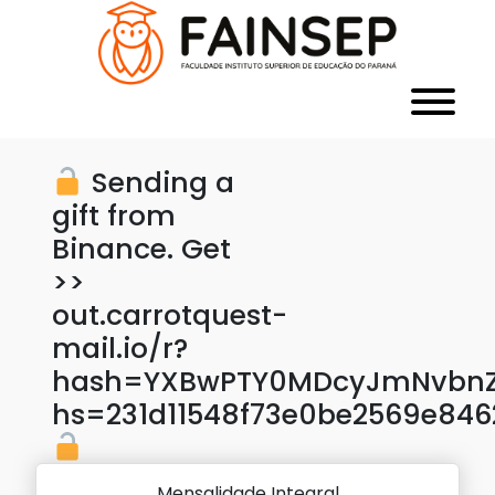
Sending a
gift from
Binance. Get
>>
out.carrotquest-
mail.io/r?
hash=YXBwPTY0MDcyJmNvbnZl
hs=231d11548f73e0be2569e84
Mensalidade Integral