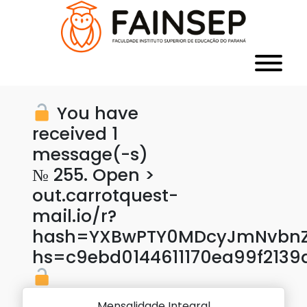
You have
received 1
message(-s)
№ 255. Open >
out.carrotquest-
mail.io/r?
hash=YXBwPTY0MDcyJmNvbnZl
hs=c9ebd0144611170ea99f2139
Mensalidade Integral