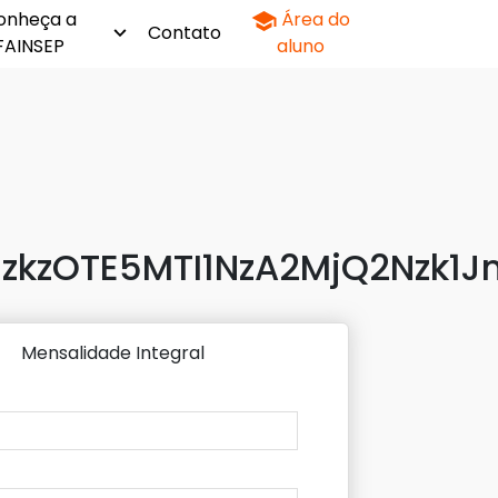
onheça a
Área do
Contato
FAINSEP
aluno
zkzOTE5MTI1NzA2MjQ2Nzk1
Mensalidade Integral