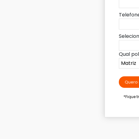
Telefon
Selecio
Qual po
Quero 
*Fique 