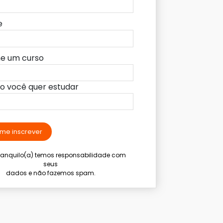
e
ne um curso
lo você quer estudar
me inscrever
tranquilo(a) temos responsabilidade com
seus
dados e não fazemos spam.