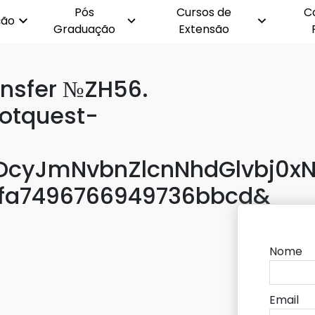
Pós
Cursos de
C
ção
Graduação
Extensão
ansfer №ZH56.
rotquest-
cyJmNvbnZlcnNhdGlvbj0xN
2fa7496766949736bbcd&
Nome
Email