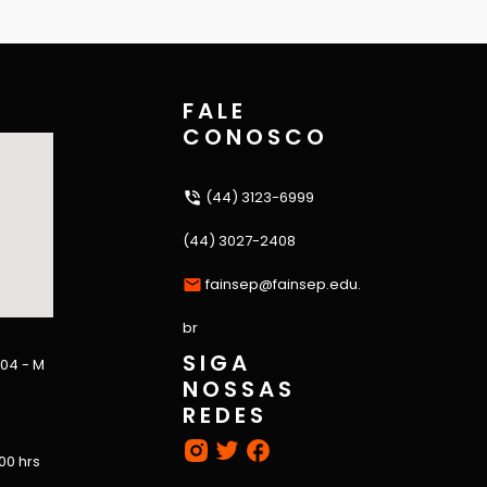
FALE
CONOSCO
(44) 3123-6999
(44) 3027-2408
fainsep@fainsep.edu.
br
SIGA
 04 - M
NOSSAS
REDES
:00 hrs