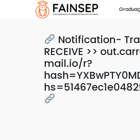
Gradua
Notification- Tr
RECEIVE >> out.car
mail.io/r?
hash=YXBwPTY0MD
hs=51467ec1e048