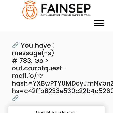
You have 1
message(-s)
# 783. Go >
out.carrotquest-
mail.io/r?
hash=YXBwPTY0MDcyJmNvbnZl
hs=c42ffb8233e530c22b4a526
Mensalidade Integral